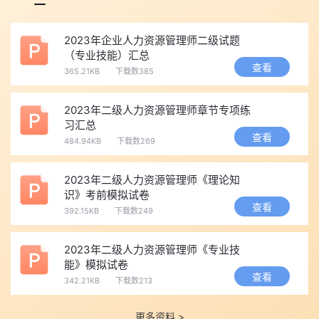
的备考指导课！只需点击下方图片，即可【
免费领取
】！
2023年企业人力资源管理师二级试题
（专业技能）汇总
还有一些免费的考点资料、备考技巧、历年真题等，大家可自
查看
365.21KB
下载数385
行选择需要内容。点击就能【
免费下载
】啦！
想要做题的小伙伴，还可以每日打卡人力资源管理师【每日一
2023年二级人力资源管理师章节专项练
练】，点击下方链接可以自由选择级别哦！
习汇总
查看
484.94KB
下载数269
一级人力题库：
点击进入》》
二级人力题库：
点击进入》》
2023年二级人力资源管理师《理论知
三级人力题库：
点击进入》》
识》考前模拟试卷
四级人力题库：
点击进入》》
查看
392.15KB
下载数249
以上就是小编为大家带来的“二级人力资源管理师算职称吗”。
小编为大家收集整理了二级人力资源管理师考试真题及答案，以及
2023年二级人力资源管理师《专业技
能》模拟试卷
人力资源管理师高频考点、记忆口诀等备考资料，点击下方即可
免
查看
342.21KB
下载数213
费下载
。
更多资料 >