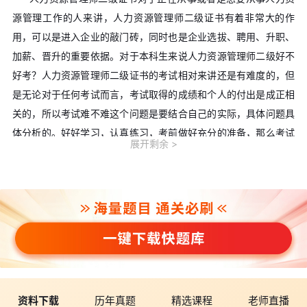
源管理工作的人来讲，人力资源管理师二级证书有着非常大的作
用，可以是进入企业的敲门砖，同时也是企业选拔、聘用、升职、
加薪、晋升的重要依据。对于本科生来说人力资源管理师二级好不
好考？人力资源管理师二级证书的考试相对来讲还是有难度的，但
是无论对于任何考试而言，考试取得的成绩和个人的付出是成正相
关的，所以考试难不难这个问题是要结合自己的实际，具体问题具
体分析的。好好学习，认真练习，考前做好充分的准备，那么考试
展开剩余
就不难。不知道自己能否报名二级人力资源管理师考试？
点击此
处，在线检测能否报名二级人力资源管理师考试>>
人力资源管理师二级的考试内容主要有理论知识和专业技能和
论文答辩三部分组成，但是人力资源管理师二级的理论考试主要考
察的是考生的职业道德基本知识以及人力资源管理基础知识和行业
相关法律常识;专业能力考试部分主要考察的是考生的人力资源规
划，培训与开发，招聘与配置，绩效管理以及薪酬管理和劳动关系
管理等各项能力。
资料下载
历年真题
精选课程
老师直播
为了帮助大家轻松备战，环球网校特地为大家准备了一份全面