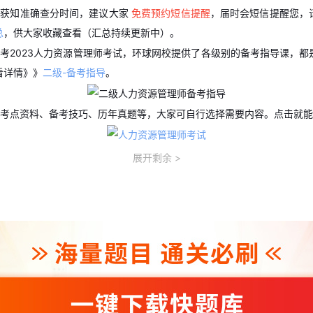
时获知准确查分时间，建议大家
免费预约短信提醒
，届时会短信提醒您，
总
，供大家收藏查看（汇总持续更新中）。
考2023人力资源管理师考试，环球网校提供了各级别的备考指导课，都
看详情》》
二级-备考指导
。
考点资料、备考技巧、历年真题等，大家可自行选择需要内容。点击就能
伴，还可以每日打卡人力资源管理师【
每日一练
】，可以自由选择级别和
展开剩余
，还有在线题库，也可按照级别选择练习。点击查看详情》》
二级人力在
知识点的掌握如果不是太清楚，可以选择预约一下
免费的直播课
，跟随老
快来预约吧！每天都有哟！