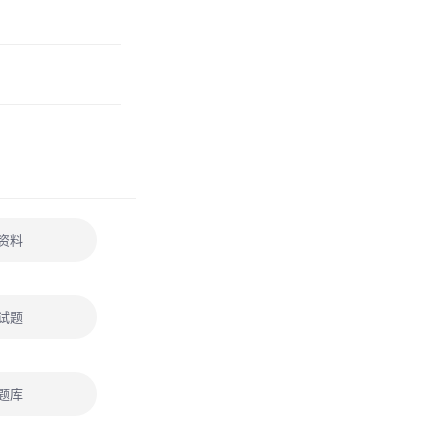
资料
试题
题库