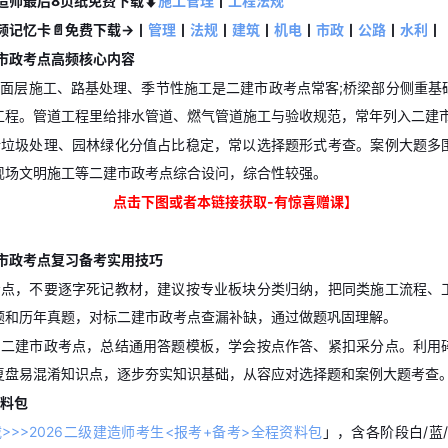
造师最后8页纸免费下载⬇️
施工管理
丨
工程法规
频记忆卡📄免费下载->
丨
管理
丨
法规
丨
建筑
丨
机电
丨
市政
丨
公路
丨
水利
丨
建市政考点高频核心内容
面层施工、路基处理、季节性施工是二建市政考点常客;桥梁部分侧重基
工程。管道工程里给排水管道、燃气管道施工与验收规范，常年列入二建
活垃圾处理、园林绿化分值占比稳定，常以选择题形式考查。案例大题多
现场文明施工等二建市政考点综合设问，综合性较强。
点击下图或者本链接获取-有惊喜赠课】
建市政考点复习备考实用技巧
考点，不要逐字死记教材，建议按专业板块分类归纳，把同类施工流程、
题和历年真题，对标二建市政考点查漏补缺，通过做题巩固理解。
的二建市政考点，总结通用答题模板，学会按点作答、紧扣采分点。利用
复盘易混淆知识点，逐步夯实知识基础，从容应对选择题和案例大题考查
料包
>>>2026二级建造师考生<报考+备考>全程资料包
」，含各阶段白/蓝