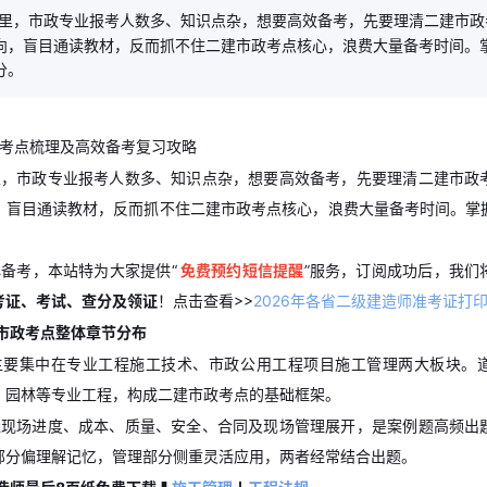
里，市政专业报考人数多、知识点杂，想要高效备考，先要理清二建市政
向，盲目通读教材，反而抓不住二建市政考点核心，浪费大量备考时间。
分。
里，市政专业报考人数多、知识点杂，想要高效备考，先要理清二建市政
，盲目通读教材，反而抓不住二建市政考点核心，浪费大量备考时间。掌
。
备考，本站特为大家提供“
免费预约短信提醒
”服务，订阅成功后，我们
考证、考试、查分及领证
！
点击查看>>
2026年各省二级建造师准考证打
建市政考点整体章节分布
主要集中在专业工程施工技术、市政公用工程项目施工管理两大板块。
、园林等专业工程，构成二建市政考点的基础框架。
绕现场进度、成本、质量、安全、合同及现场管理展开，是案例题高频出
部分偏理解记忆，管理部分侧重灵活应用，两者经常结合出题。