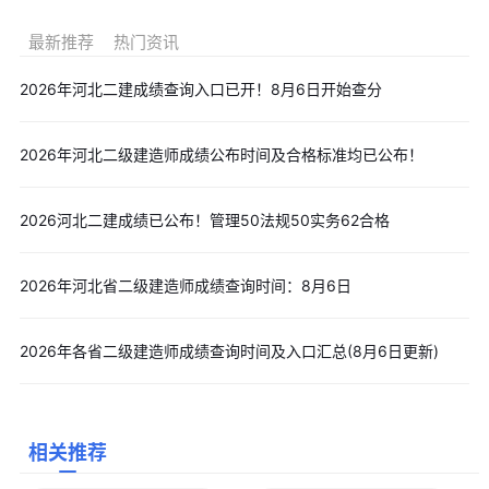
查范围之内。成绩复核主要查看有无漏评，计分、登分是否准确，
最新推荐
热门资讯
是否有违纪记录或其它异常情况等，并不对试卷进行重新评阅。成
2026年河北二建成绩查询入口已开！8月6日开始查分
绩复核结果会在规定时间公布，考生可自行登录相关平台查询。
建议各地二级建造师考生填写文章顶部信息栏，或者点击[
小秘
书
]，通过“
立即预约
”
免费预约短信提醒
，“订阅报考资讯”，届时我
2026年河北二级建造师成绩公布时间及合格标准均已公布！
们将及时为大家发送短信，提醒您预约省份2025年二级建造师证书
领取时间，2026年报名及考试时间等信息，建议各位收藏查看：
2026河北二建成绩已公布！管理50法规50实务62合格
2025年各省二级建造师证书领取时间及信息汇总
，
2026年全国二
级建造师报名时间及报名入口汇总
，以上汇总根据各地通知更新。
2026年河北省二级建造师成绩查询时间：8月6日
五、2026年二级建造师考试
备考福利
2026年二级建造师考试备考已开始，多重福利发放已开启，点
2026年各省二级建造师成绩查询时间及入口汇总(8月6日更新)
击对应链接查收。
1、2026二级建造师资料包(千页内容持续更新)-
点击免费下载
学习
相关推荐
2、2026二级建造师新生备考启航第一课-
点击免费学，备考轻