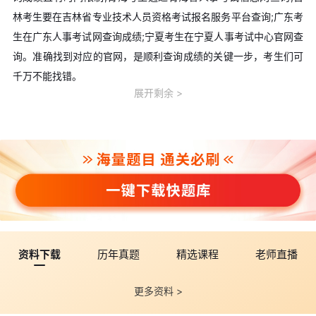
林考生要在吉林省专业技术人员资格考试报名服务平台查询;广东考
生在广东人事考试网查询成绩;宁夏考生在宁夏人事考试中心官网查
询。准确找到对应的官网，是顺利查询成绩的关键一步，考生们可
千万不能找错。
展开剩余
三、成绩查询步骤详解
考生进行成绩查询时，首先要进入各地对应的成绩查询网址，
在网站页面中仔细找到“成绩查询”栏目或相关板块;接着进入登录页
面，此时需准确输入自己的证件号码、姓名、验证码(部分地区查分
还需要准考证号);最后进入查分入口，点击查询，便能看到自己的
考试成绩了。在输入信息时，一定要认真核对，避免因输入错误导
致无法查询成绩。
四、成绩复核相关事宜
资料下载
历年真题
精选课程
老师直播
如果考生对自己的成绩有异议，可在考试成绩公布之日起的一
定期限内(各地具体时间不同)，持本人有效身份证件到当地考试中
更多资料 >
心提交复查申请表。要特别注意，逾期提交复查申请是不予受理
的。并且，成绩复查只限于主观题成绩的复查，客观题成绩不在复