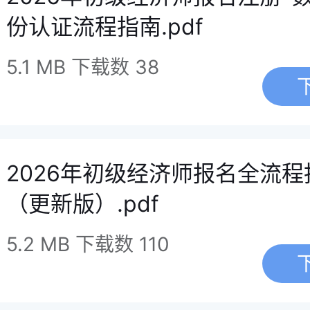
份认证流程指南.pdf
5.1 MB
下载数 38
2026年初级经济师报名全流程
（更新版）.pdf
5.2 MB
下载数 110