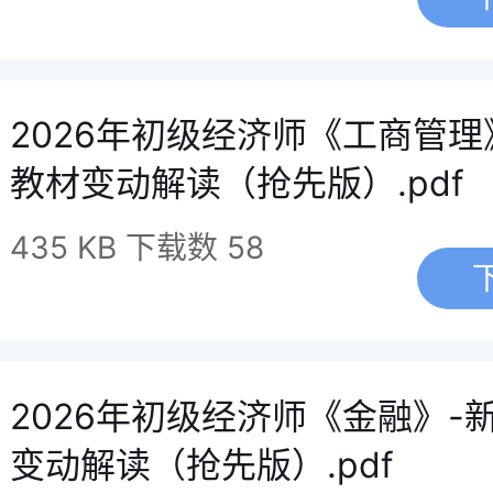
2026年初级经济师《工商管理
教材变动解读（抢先版）.pdf
435 KB
下载数 58
2026年初级经济师《金融》-
变动解读（抢先版）.pdf