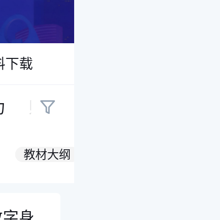
料下载
力
财税
房地产
建筑与房
教材大纲
考试指导
思维导
数字身