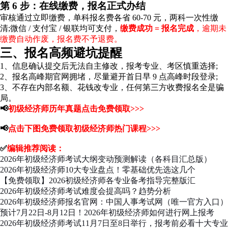
第 6 步：在线缴费，报名正式办结
审核通过立即缴费，单科报名费各省 60-70 元，两科一次性缴
清;微信 / 支付宝 / 银联均可支付，
缴费成功 = 报名完成
，逾期未
缴费自动作废，报名费不予退费。
三、报名高频避坑提醒
1、信息确认提交后无法自主修改，报考专业、考区慎重选择;
2、报名高峰期官网拥堵，尽量避开首日早 9 点高峰时段登录;
3、不存在内部名额、花钱改专业，任何第三方收费报名全是骗
局。
📢
初级经济师历年真题点击免费领取>>>
📢
点击下图免费领取初级经济师热门课程>>>
✅
编辑推荐阅读：
2026年初级经济师考试大纲变动预测解读（各科目汇总版）
2026年初级经济师10大专业盘点！零基础优先选这几个
【免费领取】2026初级经济师各专业备考指导完整版汇
2026年初级经济师考试难度会提高吗？趋势分析
2026年初级经济师报名官网：中国人事考试网（唯一官方入口）
预计7月22日-8月12日！2026年初级经济师如何进行网上报考
2026年初级经济师考试11月7日至8日举行，报考前必看十大专业