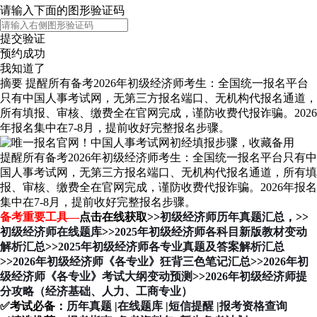
请输入下面的图形验证码
提交验证
预约成功
我知道了
摘要
提醒所有备考2026年初级经济师考生：全国统一报名平台
只有中国人事考试网，无第三方报名端口、无机构代报名通道，
所有填报、审核、缴费全在官网完成，谨防收费代报诈骗。2026
年报名集中在7-8月，提前收好完整报名步骤。
提醒所有备考2026年初级经济师考生：全国统一报名平台只有中
国人事考试网，无第三方报名端口、无机构代报名通道，所有填
报、审核、缴费全在官网完成，谨防收费代报诈骗。2026年报名
集中在7-8月，提前收好完整报名步骤。
备考重要工具—
点击在线获取>>
初级经济师历年真题汇总
，>>
初级经济师在线题库
>>
2025年初级经济师各科目新版教材变动
解析汇总
>>
2025年初级经济师各专业真题及答案解析汇总
>>
2026年初级经济师《各专业》狂背三色笔记汇总
>>
2026年初
级经济师《各专业》考试大纲变动预测
>>
2026年初级经济师提
分攻略（经济基础、人力、工商专业）
✅考试必备：
历年真题
|
在线题库
|
短信提醒
|
报考资格查询