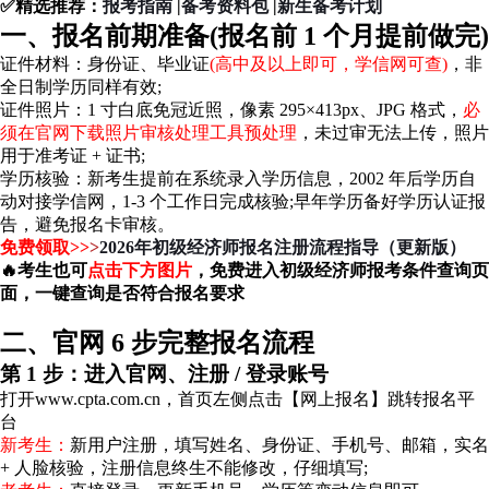
✅精选推荐：
报考指南
|
备考资料包
|
新生备考计划
一、报名前期准备(报名前 1 个月提前做完)
证件材料：身份证、毕业证
(高中及以上即可，学信网可查)
，非
全日制学历同样有效;
证件照片：1 寸白底免冠近照，像素 295×413px、JPG 格式，
必
须在官网下载照片审核处理工具预处理
，未过审无法上传，照片
用于准考证 + 证书;
学历核验：新考生提前在系统录入学历信息，2002 年后学历自
动对接学信网，1-3 个工作日完成核验;早年学历备好学历认证报
告，避免报名卡审核。
免费领取>>
>
2026年初级经济师报名注册流程指导（更新版）
🔥
考生也可
点击下方图片
，免费进入初级经济师报考条件查询页
面，一键查询是否符合报名要求
二、官网 6 步完整报名流程
第 1 步：进入官网、注册 / 登录账号
打开www.cpta.com.cn，首页左侧点击【网上报名】跳转报名平
台
新考生：
新用户注册，填写姓名、身份证、手机号、邮箱，实名
+ 人脸核验，注册信息终生不能修改，仔细填写;