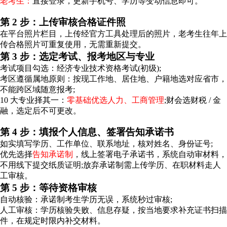
老考生：
直接登录，更新手机号、学历等变动信息即可。
第 2 步：上传审核合格证件照
在平台照片栏目，上传经官方工具处理后的照片，老考生往年上
传合格照片可重复使用，无需重新提交。
第 3 步：选定考试、报考地区与专业
考试项目勾选：经济专业技术资格考试(初级);
考区遵循属地原则：按现工作地、居住地、户籍地选对应省市，
不能跨区域随意报考;
10 大专业择其一：
零基础优选人力、工商管理
;财会选财税 / 金
融，选定后不可更改。
第 4 步：填报个人信息、签署告知承诺书
如实填写学历、工作单位、联系地址，核对姓名、身份证号;
优先选择
告知承诺制
，线上签署电子承诺书，系统自动审材料，
不用线下提交纸质证明;放弃承诺制需上传学历、在职材料走人
工审核。
第 5 步：等待资格审核
自动核验：承诺制考生学历无误，系统秒过审核;
人工审核：学历核验失败、信息存疑，按当地要求补充证书扫描
件，在规定时限内补交材料。