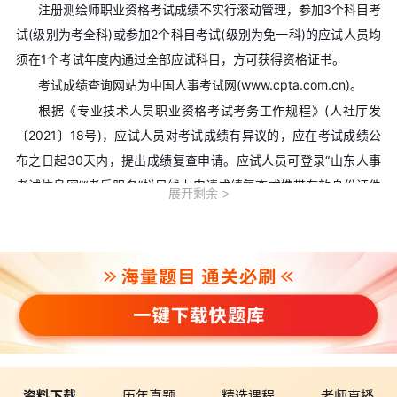
注册测绘师职业资格考试成绩不实行滚动管理，参加3个科目考
试(级别为考全科)或参加2个科目考试(级别为免一科)的应试人员均
须在1个考试年度内通过全部应试科目，方可获得资格证书。
考试成绩查询网站为中国人事考试网(www.cpta.com.cn)。
根据《专业技术人员职业资格考试考务工作规程》(人社厅发
〔2021〕18号)，应试人员对考试成绩有异议的，应在考试成绩公
布之日起30天内，提出成绩复查申请。应试人员可登录“山东人事
考试信息网”“考后服务”栏目线上申请成绩复查或携带有效身份证件
展开剩余
到市人事考试测评中心现场申请成绩复查。成绩复查结果将通过“山
东人事考试信息网”“考后服务”栏目反馈，应试人员可通过线上方式
自行查看。
(二)证书办理
电子证书通过中国人事考试网“证书查验”栏目查询、下载。纸
质证书由市人事考试测评中心负责发放，可登录山东人事考试信息
网(hrss.shandong.gov.cn/rsks/)、爱山东APP办理邮寄或现场领
取。
资料下载
历年真题
精选课程
老师直播