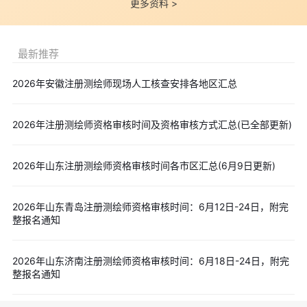
更多资料 >
对符合注册测绘师职业资格考试报考条件，并于2005年12月
31日前评聘为高级工程师专业技术职务的人员，可免试《测绘综合
最新推荐
能力》科目，只参加《测绘管理与法律法规》、《测绘案例分析》
2个科目的考试。
2026年安徽注册测绘师现场人工核查安排各地区汇总
五、报名安排及其他相关事项
(一)2026年度注册测绘师职业资格考试报名证明事项实行告知
2026年注册测绘师资格审核时间及资格审核方式汇总(已全部更新)
承诺制，应试人员须通过中国人事考试网(www.cpta.com.cn)的全
国专业技术人员资格考试报名服务平台进行网上注册、报名和缴
2026年山东注册测绘师资格审核时间各市区汇总(6月9日更新)
费。
报名时间：2026年6月12日9∶00—6月22日16∶00;
2026年山东青岛注册测绘师资格审核时间：6月12日-24日，附完
审核时间：2026年6月17日9∶00—6月24日16∶00;
整报名通知
缴费时间：2026年6月25日9∶00—7月2日16∶00。
首次登录全国专业技术人员资格考试报名服务平台的应试人
2026年山东济南注册测绘师资格审核时间：6月18日-24日，附完
员，应在报名前完成用户注册，并上传近期彩色标准1寸半身免
整报名通知
冠、照片底色背景为白色的正面证件照(上传照片前应使用照片审核