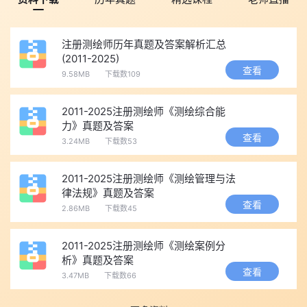
四、报考条件
(一)级别为考全科(三科)的报考条件
注册测绘师历年真题及答案解析汇总
按照《人力资源社会保障部关于降低或取消部分准入类职业资
(2011-2025)
格考试工作年限要求有关事项的通知》(人社部发〔2022〕8号)要
查看
9.58MB
下载数109
求，凡中华人民共和国公民，遵守国家法律、法规，恪守职业道
德，并具备下列条件之一的，可申请参加注册测绘师职业资格考
2011-2025注册测绘师《测绘综合能
力》真题及答案
试：
查看
3.24MB
下载数53
1.取得测绘类专业大学专科学历，从事测绘业务工作满4年。
2.取得测绘类专业大学本科学历，从事测绘业务工作满3年。
2011-2025注册测绘师《测绘管理与法
3.取得含测绘类专业在内的双学士学位或者测绘类专业研究生
律法规》真题及答案
查看
班毕业，从事测绘业务工作满2年。
2.86MB
下载数45
4.取得测绘类专业硕士学位，从事测绘业务工作满1年。
2011-2025注册测绘师《测绘案例分
5.取得测绘类专业博士学位。
析》真题及答案
6.取得其他理学类或者工学类专业学历或者学位的人员，其从
查看
3.47MB
下载数66
事测绘业务工作年限相应增加1年。
(二)级别为免一科的报考条件