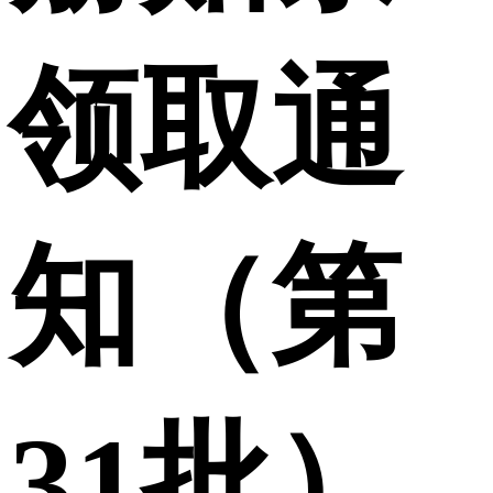
领取通
知（第
31批）