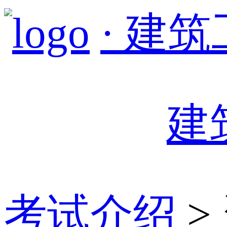
· 建
建
考试介绍
>