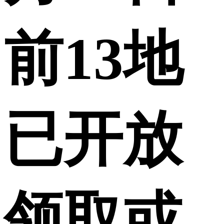
前13地
已开放
领取或