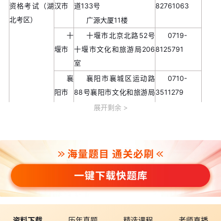
资格考试（湖
汉市
道133号
82761063
北考区）
广源大厦11楼
十
十堰市北京北路52号
0719-
堰市
十堰市文化和旅游局206
8125791
室
襄
襄阳市襄城区运动路
0710-
阳市
88号襄阳市文化和旅游局
3511279
409室
展开剩余
宜
宜昌市果园二路2号市
0717-
昌市
文化和旅游局宜昌市旅游
6253362
信息服务中心505室
荆
荆州市沙市区江津西
0716-
州市
路266号荆州市文化和旅
8251580
游局1506办公室
黄
黄冈市黄州区东门路
0713-
资料下载
历年真题
精选课程
老师直播
冈市
151号黄冈市文化和旅游局
8395879