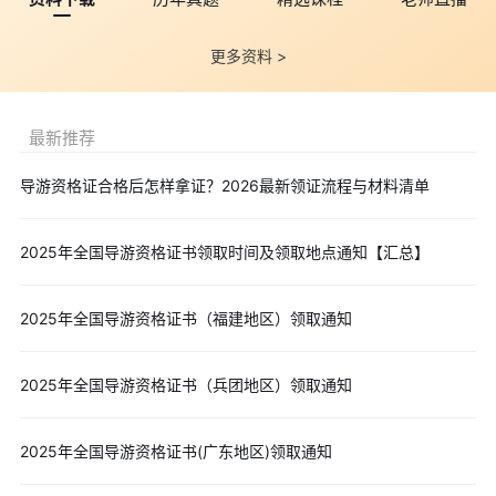
恩
恩施市金子坝路恩施
0718-
更多资料 >
施州
州文化和旅游局314室
8228752
以上就是“2025年全国导游资格证书（湖北地区）领取通知”的
详细介绍，更多导游证备考资料、历年真题、模拟试题等备考资
最新推荐
料，可点击下方
免费下载
。
导游资格证合格后怎样拿证？2026最新领证流程与材料清单
>>
导游资格考试历年真题汇总（2022-2025）
>>
免费下载-导游规范问题汇总.pdf
2025年全国导游资格证书领取时间及领取地点通知【汇总】
>>
免费下载-导游服务规范知识汇总.pdf
>>
导游必备小知识.pdf
2025年全国导游资格证书（福建地区）领取通知
>>
导游资格考试《地方导游基础知识》模拟试题一.pdf
>>
导游证考试《全国导游基础知识》模拟试题一.pdf
2025年全国导游资格证书（兵团地区）领取通知
2025年全国导游资格证书(广东地区)领取通知