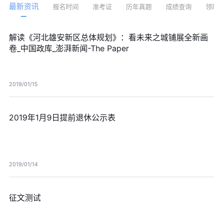
最新资讯
报名时间
准考证
历年真题
成绩查询
领取
解读《河北雄安新区总体规划》：看未来之城铺展全新画
卷_中国政库_澎湃新闻-The Paper
2019/01/15
2019年1月9日提前退休公示表
2019/01/14
征文测试